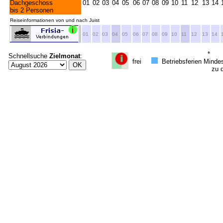
Dachgeschoss
01
02
03
04
05
06
07
08
09
10
11
12
13
14
bis 2 Personen
Reiseinformationen von und nach Juist
01
02
03
04
05
06
07
08
09
10
11
12
13
14
*
Schnellsuche
Zielmonat
:
frei
Betriebsferien
Mindes
zu di