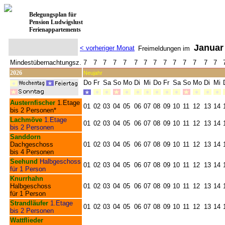
Belegungsplan für
Pension Ludwigslust
Ferienappartements
Januar
< vorheriger Monat
Freimeldungen im
Mindestübernachtungsz.
7
7
7
7
7
7
7
7
7
7
7
7
7
7
2026
Neujahr
Do
Fr
Sa
So
Mo
Di
Mi
Do
Fr
Sa
So
Mo
Di
Mi
Austernfischer
1.Etage
01
02
03
04
05
06
07
08
09
10
11
12
13
14
bis 2 Personen*
Lachmöve
1.Etage
01
02
03
04
05
06
07
08
09
10
11
12
13
14
bis 2 Personen
Sanddorn
Dachgeschoss
01
02
03
04
05
06
07
08
09
10
11
12
13
14
bis 4 Personen
Seehund
Halbgeschoss
01
02
03
04
05
06
07
08
09
10
11
12
13
14
für 1 Person
Knurrhahn
Halbgeschoss
01
02
03
04
05
06
07
08
09
10
11
12
13
14
für 1 Person
Strandläufer
1.Etage
01
02
03
04
05
06
07
08
09
10
11
12
13
14
bis 2 Personen
Wattflieder