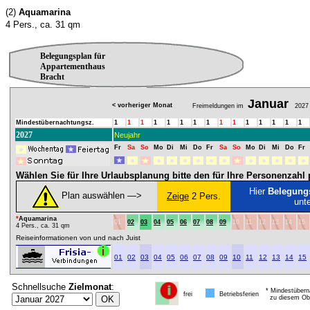
(2)
Aquamarina
4 Pers., ca. 31 qm
Belegungsplan für
Appartementhaus
Bracht
Januar
< vorheriger Monat
Freimeldungen im
2027
Mindestübernachtungsz.
1
1
1
1
1
1
1
1
1
1
1
1
1
1
1
2027
Neujahr
Fr
Sa
So
Mo
Di
Mi
Do
Fr
Sa
So
Mo
Di
Mi
Do
Fr
Wählen Sie für Ihre Urlaubsplanung bitte den für Ihre Personenzah
Hier
Belegung
Plan auswählen ―>
Zeige
2 Pers.
unt
*
Aquamarina
01
02
03
04
05
06
07
08
09
10
11
12
13
14
15
4 Pers., ca. 31 qm
Reiseinformationen von und nach Juist
01
02
03
04
05
06
07
08
09
10
11
12
13
14
15
Schnellsuche
Zielmonat
:
* Mindestübern
frei
Betriebsferien
zu diesem Obj