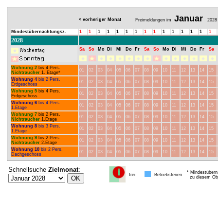
Januar
< vorheriger Monat
Freimeldungen im
2028
Mindestübernachtungsz.
1
1
1
1
1
1
1
1
1
1
1
1
1
1
1
2028
Sa
So
Mo
Di
Mi
Do
Fr
Sa
So
Mo
Di
Mi
Do
Fr
Sa
Wohnung 2
bis 4 Pers.
01
02
03
04
05
06
07
08
09
10
11
12
13
14
15
Nichtraucher
1. Etage*
Wohnung 4
bis 2 Pers.
01
02
03
04
05
06
07
08
09
10
11
12
13
14
15
Erdgeschoss
Wohnung 5
bis 4 Pers.
01
02
03
04
05
06
07
08
09
10
11
12
13
14
15
Erdgeschoss
Wohnung 6
bis 4 Pers.
01
02
03
04
05
06
07
08
09
10
11
12
13
14
15
1.Etage
Wohnung 7
bis 2 Pers.
01
02
03
04
05
06
07
08
09
10
11
12
13
14
15
Nichtraucher
1.Etage
Wohnung 8
bis 3 Pers.
01
02
03
04
05
06
07
08
09
10
11
12
13
14
15
1.Etage
Wohnung 9
bis 2 Pers.
01
02
03
04
05
06
07
08
09
10
11
12
13
14
15
Nichtraucher
2.Etage
Wohnung 10
bis 2 Pers.
01
02
03
04
05
06
07
08
09
10
11
12
13
14
15
Dachgeschoss
Schnellsuche
Zielmonat
:
* Mindestübern
frei
Betriebsferien
zu diesem Obj