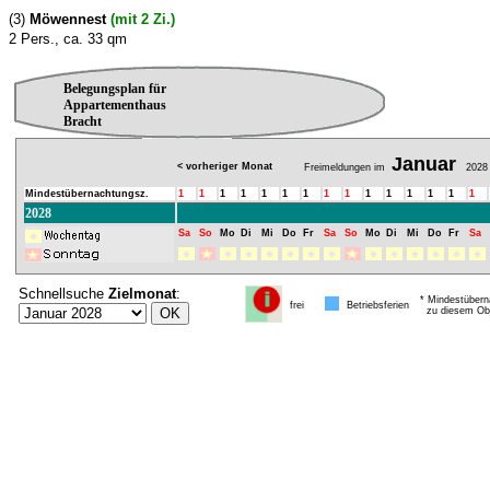
(3)
Möwennest
(mit 2 Zi.)
2 Pers., ca. 33 qm
Belegungsplan für
Appartementhaus
Bracht
Januar
< vorheriger Monat
Freimeldungen im
2028
Mindestübernachtungsz.
1
1
1
1
1
1
1
1
1
1
1
1
1
1
1
2028
Sa
So
Mo
Di
Mi
Do
Fr
Sa
So
Mo
Di
Mi
Do
Fr
Sa
Schnellsuche
Zielmonat
:
* Mindestübern
frei
Betriebsferien
zu diesem Obj