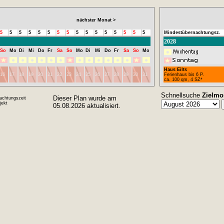
nächster Monat >
5
5
5
5
5
5
5
5
5
5
5
5
5
5
5
5
Mindestübernachtungsz.
2028
So
Mo
Di
Mi
Do
Fr
Sa
So
Mo
Di
Mi
Do
Fr
Sa
So
Mo
Haus Eilts
16
17
18
19
20
21
22
23
24
25
26
27
28
29
30
31
Ferienhaus bis 6 P.
ca. 100 qm, 4 SZ*
Schnellsuche
Zielmo
Dieser Plan wurde am
achtungszeit
ekt
05.08.2026 aktualisiert.