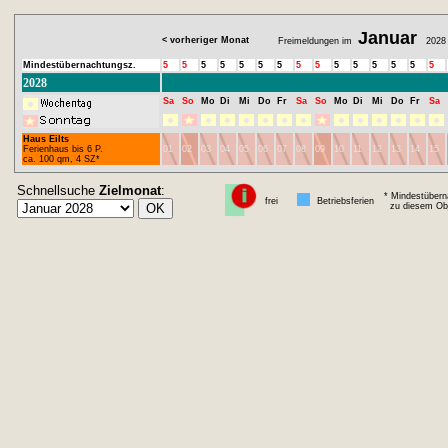
Januar
< vorheriger Monat
Freimeldungen im
2028
Mindestübernachtungsz.
5
5
5
5
5
5
5
5
5
5
5
5
5
5
5
2028
Sa
So
Mo
Di
Mi
Do
Fr
Sa
So
Mo
Di
Mi
Do
Fr
Sa
Haus Eilts
Ferienhaus bis 6 P.
01
02
03
04
05
06
07
08
09
10
11
12
13
14
15
ca. 100 qm, 4 SZ*
Schnellsuche
Zielmonat
:
* Mindestübern
frei
Betriebsferien
zu diesem Obj