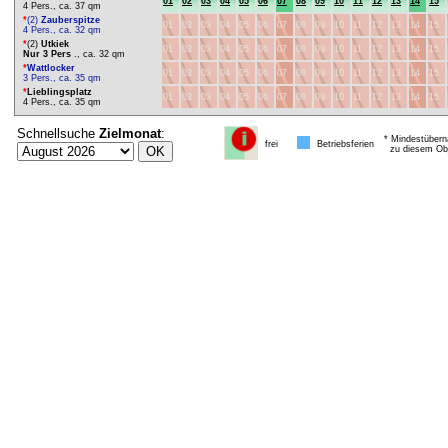
01
02
03
04
05
06
07
08
09
10
11
12
13
14
15
4 Pers., ca. 37 qm
*
(2)
Zauberspitze
01
02
03
04
05
06
07
08
09
10
11
12
13
14
15
4 Pers., ca. 32 qm
*
(2)
Utkiek
01
02
03
04
05
06
07
08
09
10
11
12
13
14
15
Nur 3 Pers
., ca. 32 qm
*
Wattlocker
01
02
03
04
05
06
07
08
09
10
11
12
13
14
15
3 Pers., ca. 35 qm
*
Lieblingsplatz
01
02
03
04
05
06
07
08
09
10
11
12
13
14
15
4 Pers., ca. 35 qm
Schnellsuche
Zielmonat
:
* Mindestübern
frei
Betriebsferien
zu diesem Obj