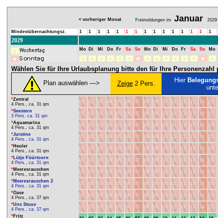
Januar
< vorheriger Monat
Freimeldungen im
2029
Mindestübernachtungsz.
1
1
1
1
1
1
1
1
1
1
1
1
1
1
1
2029
Mo
Di
Mi
Do
Fr
Sa
So
Mo
Di
Mi
Do
Fr
Sa
So
Mo
Wählen Sie für Ihre Urlaubsplanung bitte den für Ihre Personenzah
Hier
Belegung
Plan auswählen ―>
Zeige
2 Pers.
unt
*
Zentral
01
02
03
04
05
06
07
08
09
10
11
12
13
14
15
4 Pers., ca. 31 qm
*
Seestern
01
02
03
04
05
06
07
08
09
10
11
12
13
14
15
3 Pers. ca. 31 qm
*
Aquamarina
01
02
03
04
05
06
07
08
09
10
11
12
13
14
15
4 Pers., ca. 31 qm
*
Juistine
01
02
03
04
05
06
07
08
09
10
11
12
13
14
15
4 Pers., ca. 31 qm
*
Heuler
01
02
03
04
05
06
07
08
09
10
11
12
13
14
15
4 Pers., ca. 31 qm
*
Lütje Füürtoorn
01
02
03
04
05
06
07
08
09
10
11
12
13
14
15
4 Pers., ca. 31 qm
*
Meeresrauschen
01
02
03
04
05
06
07
08
09
10
11
12
13
14
15
4 Pers., ca. 31 qm
*
Meeresrauschen 2
01
02
03
04
05
06
07
08
09
10
11
12
13
14
15
4 Pers., ca. 31 qm
*
Oase
01
02
03
04
05
06
07
08
09
10
11
12
13
14
15
4 Pers., ca. 37 qm
*
Uns Stuuv
01
02
03
04
05
06
07
08
09
10
11
12
13
14
15
4 Pers., ca. 37 qm
*
Fritz