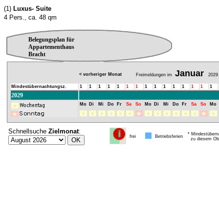
(1)
Luxus- Suite
4 Pers., ca. 48 qm
Belegungsplan für
Appartementhaus
Bracht
Januar
< vorheriger Monat
Freimeldungen im
2029
Mindestübernachtungsz.
1
1
1
1
1
1
1
1
1
1
1
1
1
1
1
2029
Mo
Di
Mi
Do
Fr
Sa
So
Mo
Di
Mi
Do
Fr
Sa
So
Mo
Schnellsuche
Zielmonat
:
* Mindestübern
frei
Betriebsferien
zu diesem Obj