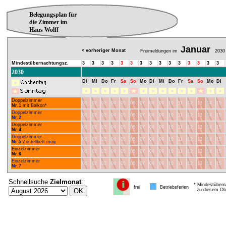
Belegungsplan für
die Zimmer im
Haus Wolff
Januar
< vorheriger Monat
Freimeldungen im
2030
Mindestübernachtungsz.
3
3
3
3
3
3
3
3
3
3
3
3
3
3
3
2030
Di
Mi
Do
Fr
Sa
So
Mo
Di
Mi
Do
Fr
Sa
So
Mo
Di
Doppelzimmer
01
02
03
04
05
06
07
08
09
10
11
12
13
14
15
Nr.1
mit Balkon*
Doppelzimmer
01
02
03
04
05
06
07
08
09
10
11
12
13
14
15
Nr.2
Doppelzimmer
01
02
03
04
05
06
07
08
09
10
11
12
13
14
15
Nr.4
Doppelzimmer
01
02
03
04
05
06
07
08
09
10
11
12
13
14
15
Nr.5
Zustellbett mög.
Einzelzimmer
01
02
03
04
05
06
07
08
09
10
11
12
13
14
15
Nr.6
Einzelzimmer
01
02
03
04
05
06
07
08
09
10
11
12
13
14
15
Nr.7
Schnellsuche
Zielmonat
:
* Mindestübern
frei
Betriebsferien
zu diesem Obj