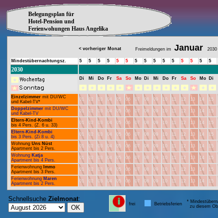
Belegungsplan für
Hotel-Pension und
Ferienwohungen Haus Angelika
Januar
< vorheriger Monat
Freimeldungen im
2030
Mindestübernachtungsz.
5
5
5
5
5
5
5
5
5
5
5
5
5
5
5
2030
Di
Mi
Do
Fr
Sa
So
Mo
Di
Mi
Do
Fr
Sa
So
Mo
Di
Einzelzimmer
mit DU/WC
01
02
03
04
05
06
07
08
09
10
11
12
13
14
15
und Kabel-TV*
Doppelzimmer
mit DU/WC
01
02
03
04
05
06
07
08
09
10
11
12
13
14
15
und Kabel-TV
Eltern-Kind-Kombi
01
02
03
04
05
06
07
08
09
10
11
12
13
14
15
bis 4 Pers. (Z. 6 u. 33)
Eltern-Kind-Kombi
01
02
03
04
05
06
07
08
09
10
11
12
13
14
15
bis 3 Pers. (Zi 8 u. 4)
Wohnung
Uns Nüst
01
02
03
04
05
06
07
08
09
10
11
12
13
14
15
Apartment bis 2 Pers.
Wohnung
Katja
01
02
03
04
05
06
07
08
09
10
11
12
13
14
15
Apartment bis 4 Pers.
Ferienwohnung
Immo
01
02
03
04
05
06
07
08
09
10
11
12
13
14
15
Apartment bis 3 Pers.
Ferienwohnung
Maren
01
02
03
04
05
06
07
08
09
10
11
12
13
14
15
Apartment bis 2 Pers.
Schnellsuche
Zielmonat
:
* Mindestübern
frei
Betriebsferien
zu diesem Obj