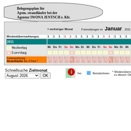
Belegungsplan für
Aptm. strandläufer bei der
Agentur IWONA JENTSCH e. Kfr.
Januar
< vorheriger Monat
Freimeldungen im
2031
Mindestübernachtungsz.
1
1
1
1
1
1
1
1
1
1
1
1
1
1
1
2031
Mi
Do
Fr
Sa
So
Mo
Di
Mi
Do
Fr
Sa
So
Mo
Di
Mi
Ferienwohnung
01
02
03
04
05
06
07
08
09
10
11
12
13
14
15
Strandläufer
bis 4 Pers.*
Schnellsuche
Zielmonat
:
* Mindestübern
frei
Betriebsferien
zu diesem Obj