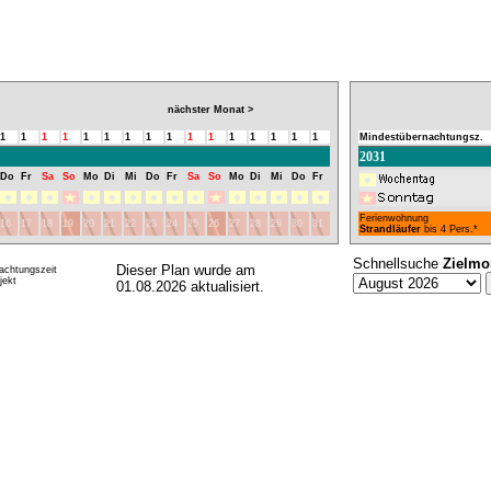
nächster Monat >
1
1
1
1
1
1
1
1
1
1
1
1
1
1
1
1
Mindestübernachtungsz.
2031
Do
Fr
Sa
So
Mo
Di
Mi
Do
Fr
Sa
So
Mo
Di
Mi
Do
Fr
Ferienwohnung
16
17
18
19
20
21
22
23
24
25
26
27
28
29
30
31
Strandläufer
bis 4 Pers.*
Schnellsuche
Zielmo
Dieser Plan wurde am
achtungszeit
ekt
01.08.2026 aktualisiert.