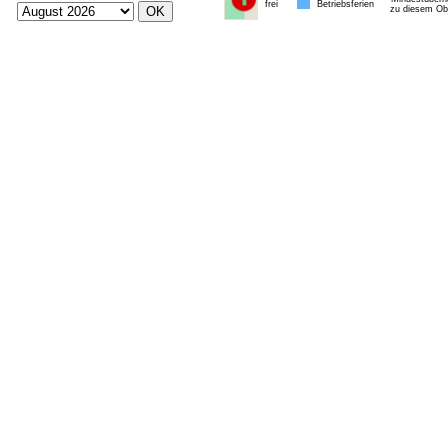
frei
Betriebsferien
zu diesem Obj