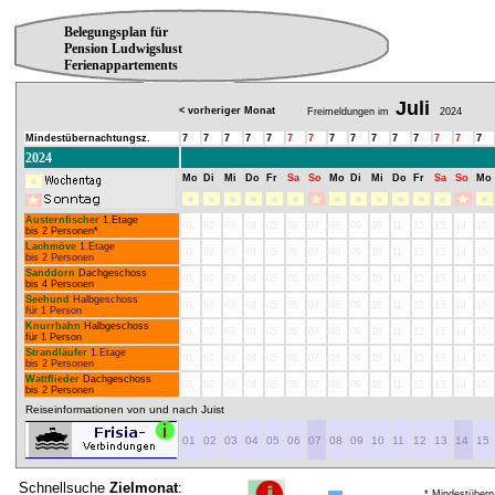
Belegungsplan für
Pension Ludwigslust
Ferienappartements
Juli
< vorheriger Monat
Freimeldungen im
2024
Mindestübernachtungsz.
7
7
7
7
7
7
7
7
7
7
7
7
7
7
7
2024
Mo
Di
Mi
Do
Fr
Sa
So
Mo
Di
Mi
Do
Fr
Sa
So
Mo
Austernfischer
1.Etage
01
02
03
04
05
06
07
08
09
10
11
12
13
14
15
bis 2 Personen*
Lachmöve
1.Etage
01
02
03
04
05
06
07
08
09
10
11
12
13
14
15
bis 2 Personen
Sanddorn
Dachgeschoss
01
02
03
04
05
06
07
08
09
10
11
12
13
14
15
bis 4 Personen
Seehund
Halbgeschoss
01
02
03
04
05
06
07
08
09
10
11
12
13
14
15
für 1 Person
Knurrhahn
Halbgeschoss
01
02
03
04
05
06
07
08
09
10
11
12
13
14
15
für 1 Person
Strandläufer
1.Etage
01
02
03
04
05
06
07
08
09
10
11
12
13
14
15
bis 2 Personen
Wattflieder
Dachgeschoss
01
02
03
04
05
06
07
08
09
10
11
12
13
14
15
bis 2 Personen
Reiseinformationen von und nach Juist
01
02
03
04
05
06
07
08
09
10
11
12
13
14
15
Schnellsuche
Zielmonat
:
* Mindestübern