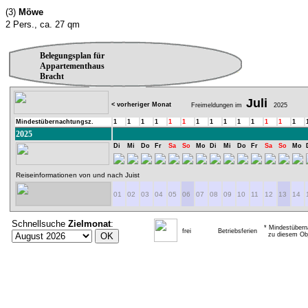
(3)
Möwe
2 Pers., ca. 27 qm
Belegungsplan für
Appartementhaus
Bracht
Juli
< vorheriger Monat
Freimeldungen im
2025
Mindestübernachtungsz.
1
1
1
1
1
1
1
1
1
1
1
1
1
1
2025
Di
Mi
Do
Fr
Sa
So
Mo
Di
Mi
Do
Fr
Sa
So
Mo
Reiseinformationen von und nach Juist
01
02
03
04
05
06
07
08
09
10
11
12
13
14
Schnellsuche
Zielmonat
:
* Mindestübern
frei
Betriebsferien
zu diesem Obj