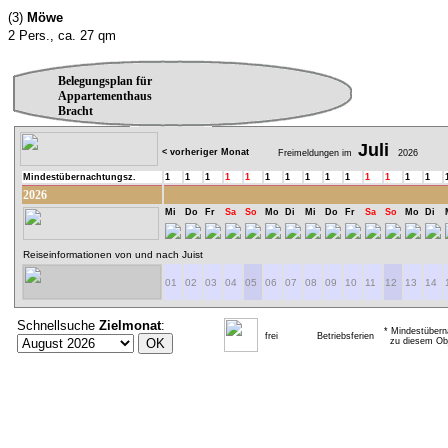
(3)
Möwe
2 Pers., ca. 27 qm
Belegungsplan für
Appartementhaus
Bracht
Juli
< vorheriger Monat
Freimeldungen im
2026
Mindestübernachtungsz.
1
1
1
1
1
1
1
1
1
1
1
1
1
1
2026
Mi
Do
Fr
Sa
So
Mo
Di
Mi
Do
Fr
Sa
So
Mo
Di
Reiseinformationen von und nach Juist
01
02
03
04
05
06
07
08
09
10
11
12
13
14
Schnellsuche
Zielmonat
:
* Mindestübern
frei
Betriebsferien
zu diesem Obj