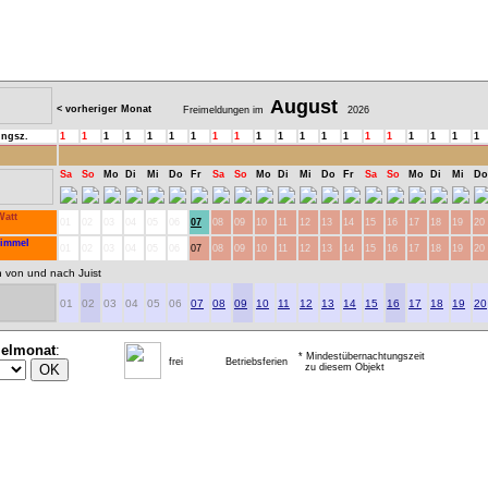
August
< vorheriger Monat
Freimeldungen im
2026
ungsz.
1
1
1
1
1
1
1
1
1
1
1
1
1
1
1
1
1
1
1
1
Sa
So
Mo
Di
Mi
Do
Fr
Sa
So
Mo
Di
Mi
Do
Fr
Sa
So
Mo
Di
Mi
Do
Watt
01
02
03
04
05
06
07
08
09
10
11
12
13
14
15
16
17
18
19
20
Himmel
01
02
03
04
05
06
07
08
09
10
11
12
13
14
15
16
17
18
19
20
n von und nach Juist
01
02
03
04
05
06
07
08
09
10
11
12
13
14
15
16
17
18
19
20
ielmonat
:
* Mindestübernachtungszeit
frei
Betriebsferien
zu diesem Objekt