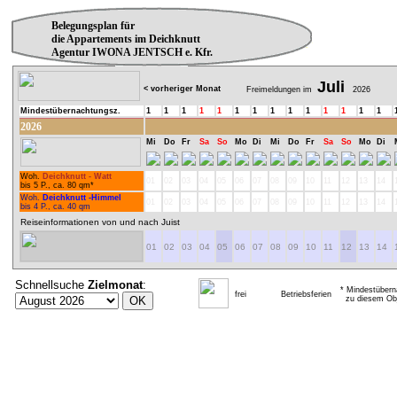
Belegungsplan für
die Appartements im Deichknutt
Agentur IWONA JENTSCH e. Kfr.
Juli
< vorheriger Monat
Freimeldungen im
2026
Mindestübernachtungsz.
1
1
1
1
1
1
1
1
1
1
1
1
1
1
2026
Mi
Do
Fr
Sa
So
Mo
Di
Mi
Do
Fr
Sa
So
Mo
Di
Woh.
Deichknutt - Watt
01
02
03
04
05
06
07
08
09
10
11
12
13
14
bis 5 P., ca. 80 qm*
Woh.
Deichknutt -Himmel
01
02
03
04
05
06
07
08
09
10
11
12
13
14
bis 4 P., ca. 40 qm
Reiseinformationen von und nach Juist
01
02
03
04
05
06
07
08
09
10
11
12
13
14
Schnellsuche
Zielmonat
:
* Mindestübern
frei
Betriebsferien
zu diesem Obj