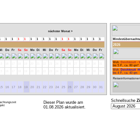
nächster Monat >
1
1
1
1
1
1
1
1
1
1
1
1
1
1
1
1
1
Mindestübernacht
2026
Mi
Do
Fr
Sa
So
Mo
Di
Mi
Do
Fr
Sa
So
Mo
Di
Mi
Do
Fr
Woh.
Deichknutt - 
15
16
17
18
19
20
21
22
23
24
25
26
27
28
29
30
31
bis 5 P., ca. 80 qm*
Woh.
Deichknutt -
15
16
17
18
19
20
21
22
23
24
25
26
27
28
29
30
31
bis 4 P., ca. 40 qm
Reiseinformatione
15
16
17
18
19
20
21
22
23
24
25
26
27
28
29
30
31
Schnellsuche
Z
Dieser Plan wurde am
achtungszeit
ekt
01.08.2026 aktualisiert.