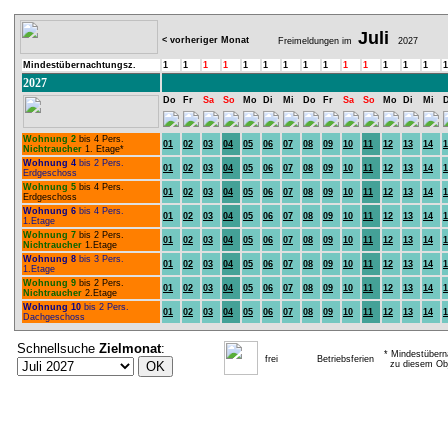
Juli
< vorheriger Monat
Freimeldungen im
2027
Mindestübernachtungsz.
1
1
1
1
1
1
1
1
1
1
1
1
1
1
1
2027
Do
Fr
Sa
So
Mo
Di
Mi
Do
Fr
Sa
So
Mo
Di
Mi
Wohnung 2
bis 4 Pers.
01
02
03
04
05
06
07
08
09
10
11
12
13
14
1
Nichtraucher
1. Etage*
Wohnung 4
bis 2 Pers.
01
02
03
04
05
06
07
08
09
10
11
12
13
14
1
Erdgeschoss
Wohnung 5
bis 4 Pers.
01
02
03
04
05
06
07
08
09
10
11
12
13
14
1
Erdgeschoss
Wohnung 6
bis 4 Pers.
01
02
03
04
05
06
07
08
09
10
11
12
13
14
1
1.Etage
Wohnung 7
bis 2 Pers.
01
02
03
04
05
06
07
08
09
10
11
12
13
14
1
Nichtraucher
1.Etage
Wohnung 8
bis 3 Pers.
01
02
03
04
05
06
07
08
09
10
11
12
13
14
1
1.Etage
Wohnung 9
bis 2 Pers.
01
02
03
04
05
06
07
08
09
10
11
12
13
14
1
Nichtraucher
2.Etage
Wohnung 10
bis 2 Pers.
01
02
03
04
05
06
07
08
09
10
11
12
13
14
1
Dachgeschoss
Schnellsuche
Zielmonat
:
* Mindestübern
frei
Betriebsferien
zu diesem Obj