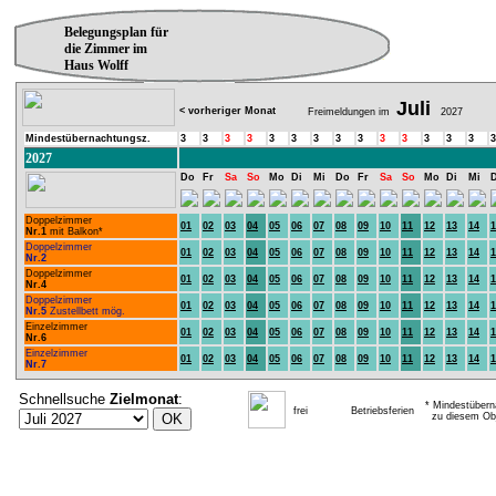
Belegungsplan für
die Zimmer im
Haus Wolff
Juli
< vorheriger Monat
Freimeldungen im
2027
Mindestübernachtungsz.
3
3
3
3
3
3
3
3
3
3
3
3
3
3
3
2027
Do
Fr
Sa
So
Mo
Di
Mi
Do
Fr
Sa
So
Mo
Di
Mi
Doppelzimmer
01
02
03
04
05
06
07
08
09
10
11
12
13
14
1
Nr.1
mit Balkon*
Doppelzimmer
01
02
03
04
05
06
07
08
09
10
11
12
13
14
1
Nr.2
Doppelzimmer
01
02
03
04
05
06
07
08
09
10
11
12
13
14
1
Nr.4
Doppelzimmer
01
02
03
04
05
06
07
08
09
10
11
12
13
14
1
Nr.5
Zustellbett mög.
Einzelzimmer
01
02
03
04
05
06
07
08
09
10
11
12
13
14
1
Nr.6
Einzelzimmer
01
02
03
04
05
06
07
08
09
10
11
12
13
14
1
Nr.7
Schnellsuche
Zielmonat
:
* Mindestübern
frei
Betriebsferien
zu diesem Obj