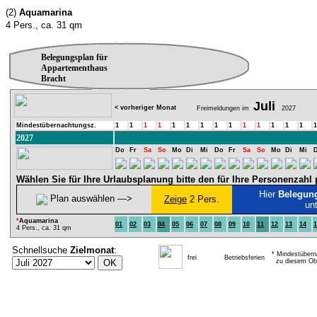
(2)
Aquamarina
4 Pers., ca. 31 qm
Belegungsplan für
Appartementhaus
Bracht
Juli
< vorheriger Monat
Freimeldungen im
2027
Mindestübernachtungsz.
1
1
1
1
1
1
1
1
1
1
1
1
1
1
1
2027
Do
Fr
Sa
So
Mo
Di
Mi
Do
Fr
Sa
So
Mo
Di
Mi
Wählen Sie für Ihre Urlaubsplanung bitte den für Ihre Personenzah
Hier
Belegun
Plan auswählen ―>
Zeige
2 Pers.
un
*
Aquamarina
01
02
03
04
05
06
07
08
09
10
11
12
13
14
1
4 Pers., ca. 31 qm
Schnellsuche
Zielmonat
:
* Mindestübern
frei
Betriebsferien
zu diesem Obj