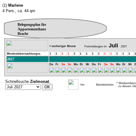
(1)
Marlene
4 Pers., ca. 44 qm
Belegungsplan für
Appartementhaus
Bracht
Juli
< vorheriger Monat
Freimeldungen im
2027
Mindestübernachtungsz.
1
1
1
1
1
1
1
1
1
1
1
1
1
1
1
2027
Do
Fr
Sa
So
Mo
Di
Mi
Do
Fr
Sa
So
Mo
Di
Mi
Schnellsuche
Zielmonat
:
* Mindestübern
frei
Betriebsferien
zu diesem Obj