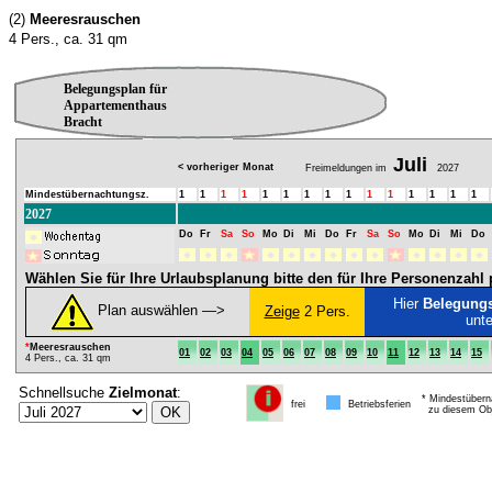
(2)
Meeresrauschen
4 Pers., ca. 31 qm
Belegungsplan für
Appartementhaus
Bracht
Juli
< vorheriger Monat
Freimeldungen im
2027
Mindestübernachtungsz.
1
1
1
1
1
1
1
1
1
1
1
1
1
1
1
2027
Do
Fr
Sa
So
Mo
Di
Mi
Do
Fr
Sa
So
Mo
Di
Mi
Do
Wählen Sie für Ihre Urlaubsplanung bitte den für Ihre Personenzah
Hier
Belegung
Plan auswählen ―>
Zeige
2 Pers.
unt
*
Meeresrauschen
01
02
03
04
05
06
07
08
09
10
11
12
13
14
15
4 Pers., ca. 31 qm
Schnellsuche
Zielmonat
:
* Mindestübern
frei
Betriebsferien
zu diesem Obj