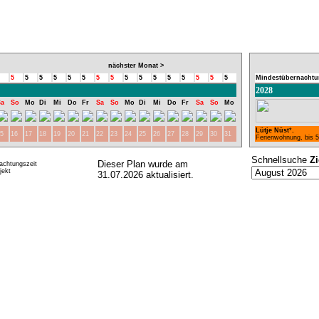
nächster Monat >
5
5
5
5
5
5
5
5
5
5
5
5
5
5
5
5
Mindestübernachtu
2028
Sa
So
Mo
Di
Mi
Do
Fr
Sa
So
Mo
Di
Mi
Do
Fr
Sa
So
Mo
Lütje Nüst
*,
5
16
17
18
19
20
21
22
23
24
25
26
27
28
29
30
31
Ferienwohnung, bis 
Schnellsuche
Z
Dieser Plan wurde am
achtungszeit
ekt
31.07.2026 aktualisiert.