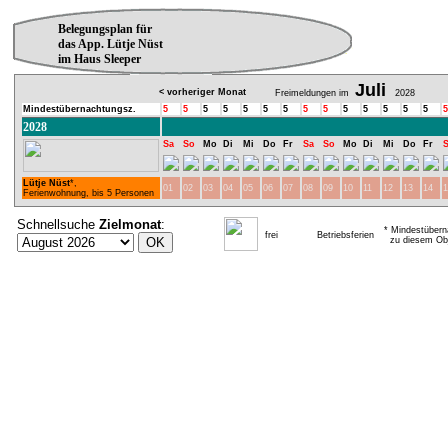
Belegungsplan für
das App. Lütje Nüst
im Haus Sleeper
Juli
< vorheriger Monat
Freimeldungen im
2028
Mindestübernachtungsz.
5
5
5
5
5
5
5
5
5
5
5
5
5
5
5
2028
Sa
So
Mo
Di
Mi
Do
Fr
Sa
So
Mo
Di
Mi
Do
Fr
Lütje Nüst
*,
01
02
03
04
05
06
07
08
09
10
11
12
13
14
1
Ferienwohnung, bis 5 Personen
Schnellsuche
Zielmonat
:
* Mindestübern
frei
Betriebsferien
zu diesem Obj