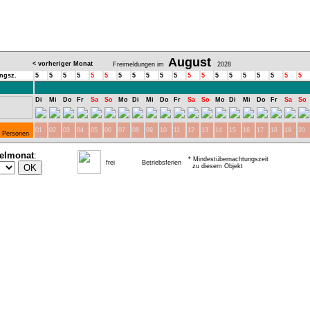
August
< vorheriger Monat
Freimeldungen im
2028
ngsz.
5
5
5
5
5
5
5
5
5
5
5
5
5
5
5
5
5
5
5
5
Di
Mi
Do
Fr
Sa
So
Mo
Di
Mi
Do
Fr
Sa
So
Mo
Di
Mi
Do
Fr
Sa
So
01
02
03
04
05
06
07
08
09
10
11
12
13
14
15
16
17
18
19
20
5 Personen
ielmonat
:
* Mindestübernachtungszeit
frei
Betriebsferien
zu diesem Objekt