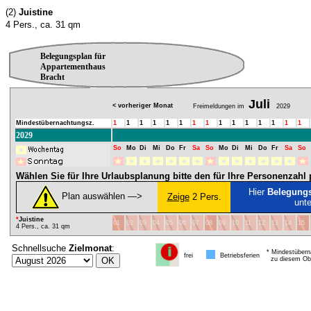
(2)
Juistine
4 Pers., ca. 31 qm
Belegungsplan für
Appartementhaus
Bracht
Juli
< vorheriger Monat
Freimeldungen im
2029
Mindestübernachtungsz.
1
1
1
1
1
1
1
1
1
1
1
1
1
1
1
2029
So
Mo
Di
Mi
Do
Fr
Sa
So
Mo
Di
Mi
Do
Fr
Sa
So
Wählen Sie für Ihre Urlaubsplanung bitte den für Ihre Personenzah
Hier
Belegung
Plan auswählen ―>
Zeige
2 Pers.
unt
*
Juistine
01
02
03
04
05
06
07
08
09
10
11
12
13
14
15
4 Pers., ca. 31 qm
Schnellsuche
Zielmonat
:
* Mindestübern
frei
Betriebsferien
zu diesem Obj