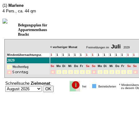
(1)
Marlene
4 Pers., ca. 44 qm
Belegungsplan für
Appartementhaus
Bracht
Juli
< vorheriger Monat
Freimeldungen im
2029
Mindestübernachtungsz.
1
1
1
1
1
1
1
1
1
1
1
1
1
1
1
2029
So
Mo
Di
Mi
Do
Fr
Sa
So
Mo
Di
Mi
Do
Fr
Sa
So
Schnellsuche
Zielmonat
:
* Mindestübern
frei
Betriebsferien
zu diesem Obj