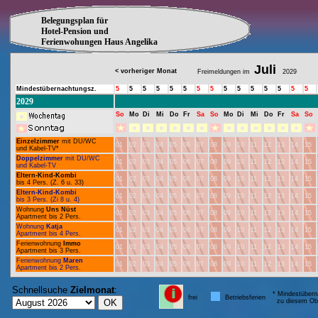
Belegungsplan für
Hotel-Pension und
Ferienwohungen Haus Angelika
Juli
< vorheriger Monat
Freimeldungen im
2029
Mindestübernachtungsz.
5
5
5
5
5
5
5
5
5
5
5
5
5
5
5
2029
So
Mo
Di
Mi
Do
Fr
Sa
So
Mo
Di
Mi
Do
Fr
Sa
So
Einzelzimmer
mit DU/WC
01
02
03
04
05
06
07
08
09
10
11
12
13
14
15
und Kabel-TV*
Doppelzimmer
mit DU/WC
01
02
03
04
05
06
07
08
09
10
11
12
13
14
15
und Kabel-TV
Eltern-Kind-Kombi
01
02
03
04
05
06
07
08
09
10
11
12
13
14
15
bis 4 Pers. (Z. 6 u. 33)
Eltern-Kind-Kombi
01
02
03
04
05
06
07
08
09
10
11
12
13
14
15
bis 3 Pers. (Zi 8 u. 4)
Wohnung
Uns Nüst
01
02
03
04
05
06
07
08
09
10
11
12
13
14
15
Apartment bis 2 Pers.
Wohnung
Katja
01
02
03
04
05
06
07
08
09
10
11
12
13
14
15
Apartment bis 4 Pers.
Ferienwohnung
Immo
01
02
03
04
05
06
07
08
09
10
11
12
13
14
15
Apartment bis 3 Pers.
Ferienwohnung
Maren
01
02
03
04
05
06
07
08
09
10
11
12
13
14
15
Apartment bis 2 Pers.
Schnellsuche
Zielmonat
:
* Mindestübern
frei
Betriebsferien
zu diesem Obj