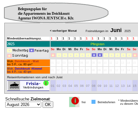
Belegungsplan für
die Appartements im Deichknutt
Agentur IWONA JENTSCH e. Kfr.
Juni
< vorheriger Monat
Freimeldungen im
2025
Mindestübernachtungsz.
1
1
1
1
1
1
1
1
1
1
1
1
1
1
1
2025
Pfingsten
So
Mo
Di
Mi
Do
Fr
Sa
So
Mo
Di
Mi
Do
Fr
Sa
So
Woh.
Deichknutt - Watt
01
02
03
04
05
06
07
08
09
10
11
12
13
14
15
bis 5 P., ca. 80 qm*
Woh.
Deichknutt -Himmel
01
02
03
04
05
06
07
08
09
10
11
12
13
14
15
bis 4 P., ca. 40 qm
Reiseinformationen von und nach Juist
01
02
03
04
05
06
07
08
09
10
11
12
13
14
15
Schnellsuche
Zielmonat
:
* Mindestübern
frei
Betriebsferien
zu diesem Obj