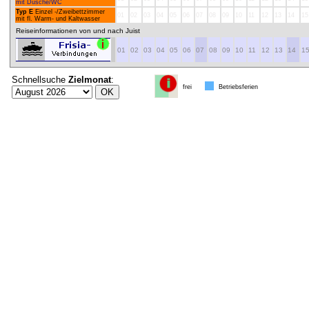
mit Dusche/WC
Typ E
Einzel -/Zweibettzimmer
01
02
03
04
05
06
07
08
09
10
11
12
13
14
15
mit fl. Warm- und Kaltwasser
Reiseinformationen von und nach Juist
01
02
03
04
05
06
07
08
09
10
11
12
13
14
1
Schnellsuche
Zielmonat
:
frei
Betriebsferien