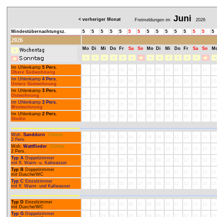
Juni
< vorheriger Monat
Freimeldungen im
2026
Mindestübernachtungsz.
5
5
5
5
5
5
5
5
5
5
5
5
5
5
5
2026
Mo
Di
Mi
Do
Fr
Sa
So
Mo
Di
Mi
Do
Fr
Sa
So
M
Im Uhlenkamp
5 Pers.
01
02
03
04
05
06
07
08
09
10
11
12
13
14
15
Obere Südwohnung
Im Uhlenkamp
4 Pers.
01
02
03
04
05
06
07
08
09
10
11
12
13
14
15
Untere Südwohnung
Im Uhlenkamp
3 Pers.
01
02
03
04
05
06
07
08
09
10
11
12
13
14
15
Ostwohnung
Im Uhlenkamp
3 Pers.
01
02
03
04
05
06
07
08
09
10
11
12
13
14
15
Westwohnung
Im Uhlenkamp
2 Pers.
01
02
03
04
05
06
07
08
09
10
11
12
13
14
15
Studio
Woh.
Sanddorn
- Christa
01
02
03
04
05
06
07
08
09
10
11
12
13
14
15
2 Pers.
Woh.
Wattflieder
- Christa
01
02
03
04
05
06
07
08
09
10
11
12
13
14
15
2 Pers.
Typ A
Doppelzimmer
01
02
03
04
05
06
07
08
09
10
11
12
13
14
15
mit fl. Warm- u. Kaltwasser
Typ B
Doppelzimmer
01
02
03
04
05
06
07
08
09
10
11
12
13
14
15
mit Dusche/WC
Typ C
Einzelzimmer
01
02
03
04
05
06
07
08
09
10
11
12
13
14
15
mit fl. Warm- und Kaltwasser
Typ D
Einzelzimmer
01
02
03
04
05
06
07
08
09
10
11
12
13
14
15
mit Dusche/WC
Typ G
Doppelzimmer
01
02
03
04
05
06
07
08
09
10
11
12
13
14
15