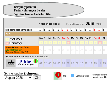
Belegungsplan für
Ferienwohnungen bei der
Agentur Iwona Jentsch e. Kfr.
Juni
< vorheriger Monat
Freimeldungen im
2026
Mindestübernachtungsz.
1
1
1
1
1
1
1
1
1
1
1
1
1
1
1
2026
Mo
Di
Mi
Do
Fr
Sa
So
Mo
Di
Mi
Do
Fr
Sa
So
Mo
FeWo
Dünenzeit Juist
Dünenstraße 38
01
02
03
04
05
06
07
08
09
10
11
12
13
14
15
Parterre 68 qm bis 2 P.*
Reiseinformationen von und nach Juist
01
02
03
04
05
06
07
08
09
10
11
12
13
14
15
Schnellsuche
Zielmonat
:
* Mindestübern
frei
Betriebsferien
zu diesem Obj