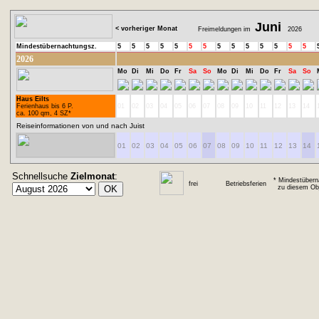
Juni
< vorheriger Monat
Freimeldungen im
2026
Mindestübernachtungsz.
5
5
5
5
5
5
5
5
5
5
5
5
5
5
2026
Mo
Di
Mi
Do
Fr
Sa
So
Mo
Di
Mi
Do
Fr
Sa
So
Haus Eilts
Ferienhaus bis 6 P.
01
02
03
04
05
06
07
08
09
10
11
12
13
14
ca. 100 qm, 4 SZ*
Reiseinformationen von und nach Juist
01
02
03
04
05
06
07
08
09
10
11
12
13
14
Schnellsuche
Zielmonat
:
* Mindestübern
frei
Betriebsferien
zu diesem Obj