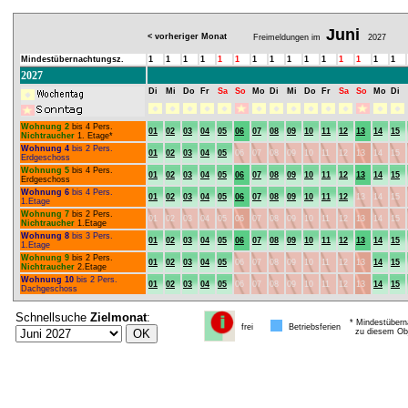
Juni
< vorheriger Monat
Freimeldungen im
2027
Mindestübernachtungsz.
1
1
1
1
1
1
1
1
1
1
1
1
1
1
1
2027
Di
Mi
Do
Fr
Sa
So
Mo
Di
Mi
Do
Fr
Sa
So
Mo
Di
Wohnung 2
bis 4 Pers.
01
02
03
04
05
06
07
08
09
10
11
12
13
14
15
Nichtraucher
1. Etage*
Wohnung 4
bis 2 Pers.
01
02
03
04
05
06
07
08
09
10
11
12
13
14
15
Erdgeschoss
Wohnung 5
bis 4 Pers.
01
02
03
04
05
06
07
08
09
10
11
12
13
14
15
Erdgeschoss
Wohnung 6
bis 4 Pers.
01
02
03
04
05
06
07
08
09
10
11
12
13
14
15
1.Etage
Wohnung 7
bis 2 Pers.
01
02
03
04
05
06
07
08
09
10
11
12
13
14
15
Nichtraucher
1.Etage
Wohnung 8
bis 3 Pers.
01
02
03
04
05
06
07
08
09
10
11
12
13
14
15
1.Etage
Wohnung 9
bis 2 Pers.
01
02
03
04
05
06
07
08
09
10
11
12
13
14
15
Nichtraucher
2.Etage
Wohnung 10
bis 2 Pers.
01
02
03
04
05
06
07
08
09
10
11
12
13
14
15
Dachgeschoss
Schnellsuche
Zielmonat
:
* Mindestübern
frei
Betriebsferien
zu diesem Obj