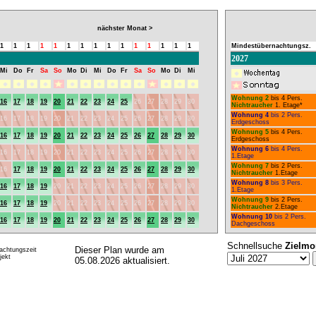
nächster Monat >
1
1
1
1
1
1
1
1
1
1
1
1
1
1
1
Mindestübernachtungsz.
2027
Mi
Do
Fr
Sa
So
Mo
Di
Mi
Do
Fr
Sa
So
Mo
Di
Mi
Wohnung 2
bis 4 Pers.
16
17
18
19
20
21
22
23
24
25
26
27
28
29
30
Nichtraucher
1. Etage*
Wohnung 4
bis 2 Pers.
16
17
18
19
20
21
22
23
24
25
26
27
28
29
30
Erdgeschoss
Wohnung 5
bis 4 Pers.
16
17
18
19
20
21
22
23
24
25
26
27
28
29
30
Erdgeschoss
Wohnung 6
bis 4 Pers.
16
17
18
19
20
21
22
23
24
25
26
27
28
29
30
1.Etage
Wohnung 7
bis 2 Pers.
16
17
18
19
20
21
22
23
24
25
26
27
28
29
30
Nichtraucher
1.Etage
Wohnung 8
bis 3 Pers.
16
17
18
19
20
21
22
23
24
25
26
27
28
29
30
1.Etage
Wohnung 9
bis 2 Pers.
16
17
18
19
20
21
22
23
24
25
26
27
28
29
30
Nichtraucher
2.Etage
Wohnung 10
bis 2 Pers.
16
17
18
19
20
21
22
23
24
25
26
27
28
29
30
Dachgeschoss
Schnellsuche
Zielmo
Dieser Plan wurde am
achtungszeit
ekt
05.08.2026 aktualisiert.