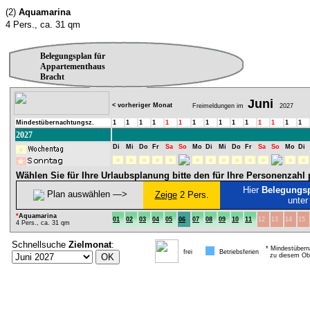
(2)
Aquamarina
4 Pers., ca. 31 qm
Belegungsplan für
Appartementhaus
Bracht
Juni
< vorheriger Monat
Freimeldungen im
2027
Mindestübernachtungsz.
1
1
1
1
1
1
1
1
1
1
1
1
1
1
1
2027
Di
Mi
Do
Fr
Sa
So
Mo
Di
Mi
Do
Fr
Sa
So
Mo
Di
Wählen Sie für Ihre Urlaubsplanung bitte den für Ihre Personenzah
Hier
Belegungs
Plan auswählen ―>
Zeige
2 Pers.
unter
*
Aquamarina
01
02
03
04
05
06
07
08
09
10
11
12
13
14
15
4 Pers., ca. 31 qm
Schnellsuche
Zielmonat
:
* Mindestübern
frei
Betriebsferien
zu diesem Obj