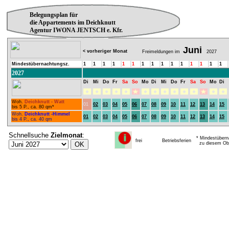
Belegungsplan für
die Appartements im Deichknutt
Agentur IWONA JENTSCH e. Kfr.
Juni
< vorheriger Monat
Freimeldungen im
2027
Mindestübernachtungsz.
1
1
1
1
1
1
1
1
1
1
1
1
1
1
1
2027
Di
Mi
Do
Fr
Sa
So
Mo
Di
Mi
Do
Fr
Sa
So
Mo
Di
Woh.
Deichknutt - Watt
01
02
03
04
05
06
07
08
09
10
11
12
13
14
15
bis 5 P., ca. 80 qm*
Woh.
Deichknutt -Himmel
01
02
03
04
05
06
07
08
09
10
11
12
13
14
15
bis 4 P., ca. 40 qm
Schnellsuche
Zielmonat
:
* Mindestübern
frei
Betriebsferien
zu diesem Obj