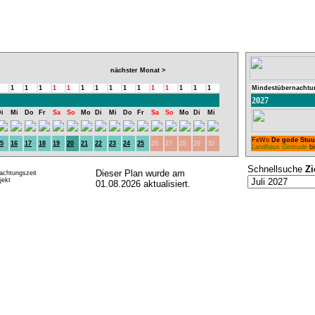
nächster Monat >
1
1
1
1
1
1
1
1
1
1
1
1
1
1
1
Mindestübernachtu
2027
i
Mi
Do
Fr
Sa
So
Mo
Di
Mi
Do
Fr
Sa
So
Mo
Di
Mi
FeWo
De gode Stuu
5
16
17
18
19
20
21
22
23
24
25
26
27
28
29
30
Landhaus Gertrude
bi
Schnellsuche
Zi
Dieser Plan wurde am
achtungszeit
ekt
01.08.2026 aktualisiert.