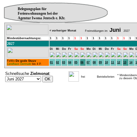
Belegungsplan für
Ferienwohnungen bei der
Agentur Iwona Jentsch e. Kfr.
Juni
< vorheriger Monat
Freimeldungen im
2027
Mindestübernachtungsz.
1
1
1
1
1
1
1
1
1
1
1
1
1
1
1
2027
Di
Mi
Do
Fr
Sa
So
Mo
Di
Mi
Do
Fr
Sa
So
Mo
D
FeWo
De gode Stuuv
01
02
03
04
05
06
07
08
09
10
11
12
13
14
1
Landhaus Gertrude
bis 4 P.
Schnellsuche
Zielmonat
:
* Mindestübern
frei
Betriebsferien
zu diesem Obj