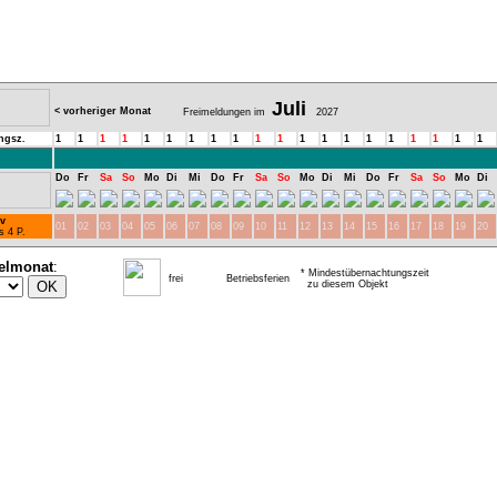
Juli
< vorheriger Monat
Freimeldungen im
2027
ngsz.
1
1
1
1
1
1
1
1
1
1
1
1
1
1
1
1
1
1
1
1
Do
Fr
Sa
So
Mo
Di
Mi
Do
Fr
Sa
So
Mo
Di
Mi
Do
Fr
Sa
So
Mo
Di
v
01
02
03
04
05
06
07
08
09
10
11
12
13
14
15
16
17
18
19
20
s 4 P.
elmonat
:
* Mindestübernachtungszeit
frei
Betriebsferien
zu diesem Objekt