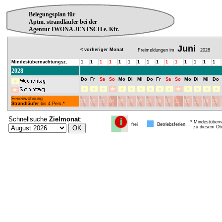
Belegungsplan für
Aptm. strandläufer bei der
Agentur IWONA JENTSCH e. Kfr.
Juni
< vorheriger Monat
Freimeldungen im
2028
Mindestübernachtungsz.
1
1
1
1
1
1
1
1
1
1
1
1
1
1
1
2028
Do
Fr
Sa
So
Mo
Di
Mi
Do
Fr
Sa
So
Mo
Di
Mi
Do
Ferienwohnung
01
02
03
04
05
06
07
08
09
10
11
12
13
14
15
Strandläufer
bis 4 Pers.*
Schnellsuche
Zielmonat
:
* Mindestübern
frei
Betriebsferien
zu diesem Obj