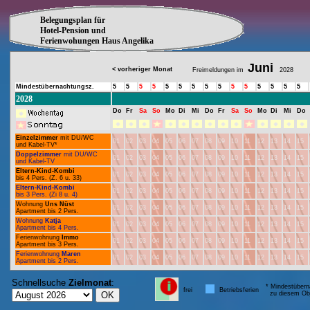
Belegungsplan für
Hotel-Pension und
Ferienwohungen Haus Angelika
Juni
< vorheriger Monat
Freimeldungen im
2028
Mindestübernachtungsz.
5
5
5
5
5
5
5
5
5
5
5
5
5
5
5
2028
Do
Fr
Sa
So
Mo
Di
Mi
Do
Fr
Sa
So
Mo
Di
Mi
Do
Einzelzimmer
mit DU/WC
01
02
03
04
05
06
07
08
09
10
11
12
13
14
15
und Kabel-TV*
Doppelzimmer
mit DU/WC
01
02
03
04
05
06
07
08
09
10
11
12
13
14
15
und Kabel-TV
Eltern-Kind-Kombi
01
02
03
04
05
06
07
08
09
10
11
12
13
14
15
bis 4 Pers. (Z. 6 u. 33)
Eltern-Kind-Kombi
01
02
03
04
05
06
07
08
09
10
11
12
13
14
15
bis 3 Pers. (Zi 8 u. 4)
Wohnung
Uns Nüst
01
02
03
04
05
06
07
08
09
10
11
12
13
14
15
Apartment bis 2 Pers.
Wohnung
Katja
01
02
03
04
05
06
07
08
09
10
11
12
13
14
15
Apartment bis 4 Pers.
Ferienwohnung
Immo
01
02
03
04
05
06
07
08
09
10
11
12
13
14
15
Apartment bis 3 Pers.
Ferienwohnung
Maren
01
02
03
04
05
06
07
08
09
10
11
12
13
14
15
Apartment bis 2 Pers.
Schnellsuche
Zielmonat
:
* Mindestübern
frei
Betriebsferien
zu diesem Obj