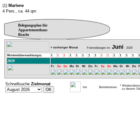
(1)
Marlene
4 Pers., ca. 44 qm
Belegungsplan für
Appartementhaus
Bracht
Juni
< vorheriger Monat
Freimeldungen im
2029
Mindestübernachtungsz.
1
1
1
1
1
1
1
1
1
1
1
1
1
1
1
2029
Fr
Sa
So
Mo
Di
Mi
Do
Fr
Sa
So
Mo
Di
Mi
Do
F
Schnellsuche
Zielmonat
:
* Mindestübern
frei
Betriebsferien
zu diesem Obj