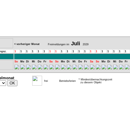
Juli
< vorheriger Monat
Freimeldungen im
2029
ngsz.
1
1
1
1
1
1
1
1
1
1
1
1
1
1
1
1
1
1
1
1
So
Mo
Di
Mi
Do
Fr
Sa
So
Mo
Di
Mi
Do
Fr
Sa
So
Mo
Di
Mi
Do
Fr
elmonat
:
* Mindestübernachtungszeit
frei
Betriebsferien
zu diesem Objekt