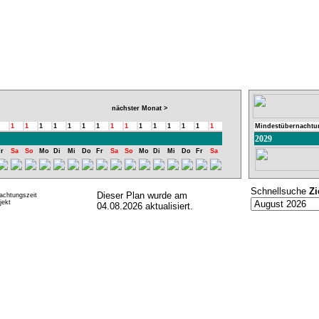
nächster Monat >
1
1
1
1
1
1
1
1
1
1
1
1
1
1
1
Mindestübernachtu
2029
r
Sa
So
Mo
Di
Mi
Do
Fr
Sa
So
Mo
Di
Mi
Do
Fr
Sa
Schnellsuche
Zi
Dieser Plan wurde am
achtungszeit
ekt
04.08.2026 aktualisiert.