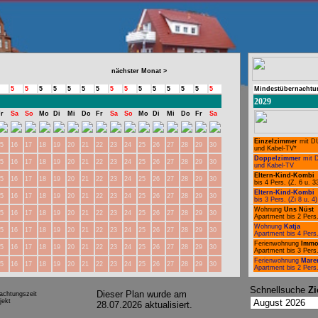
nächster Monat >
5
5
5
5
5
5
5
5
5
5
5
5
5
5
5
Mindestübernachtu
2029
r
Sa
So
Mo
Di
Mi
Do
Fr
Sa
So
Mo
Di
Mi
Do
Fr
Sa
Einzelzimmer
mit D
5
16
17
18
19
20
21
22
23
24
25
26
27
28
29
30
und Kabel-TV*
Doppelzimmer
mit 
5
16
17
18
19
20
21
22
23
24
25
26
27
28
29
30
und Kabel-TV
Eltern-Kind-Kombi
5
16
17
18
19
20
21
22
23
24
25
26
27
28
29
30
bis 4 Pers. (Z. 6 u. 3
Eltern-Kind-Kombi
5
16
17
18
19
20
21
22
23
24
25
26
27
28
29
30
bis 3 Pers. (Zi 8 u. 4)
Wohnung
Uns Nüst
5
16
17
18
19
20
21
22
23
24
25
26
27
28
29
30
Apartment bis 2 Pers
Wohnung
Katja
5
16
17
18
19
20
21
22
23
24
25
26
27
28
29
30
Apartment bis 4 Pers
Ferienwohnung
Imm
5
16
17
18
19
20
21
22
23
24
25
26
27
28
29
30
Apartment bis 3 Pers
Ferienwohnung
Mare
5
16
17
18
19
20
21
22
23
24
25
26
27
28
29
30
Apartment bis 2 Pers
Schnellsuche
Zi
Dieser Plan wurde am
achtungszeit
ekt
28.07.2026 aktualisiert.