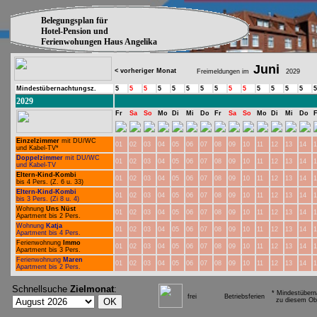
Belegungsplan für
Hotel-Pension und
Ferienwohungen Haus Angelika
Juni
< vorheriger Monat
Freimeldungen im
2029
Mindestübernachtungsz.
5
5
5
5
5
5
5
5
5
5
5
5
5
5
5
2029
Fr
Sa
So
Mo
Di
Mi
Do
Fr
Sa
So
Mo
Di
Mi
Do
F
Einzelzimmer
mit DU/WC
01
02
03
04
05
06
07
08
09
10
11
12
13
14
1
und Kabel-TV*
Doppelzimmer
mit DU/WC
01
02
03
04
05
06
07
08
09
10
11
12
13
14
1
und Kabel-TV
Eltern-Kind-Kombi
01
02
03
04
05
06
07
08
09
10
11
12
13
14
1
bis 4 Pers. (Z. 6 u. 33)
Eltern-Kind-Kombi
01
02
03
04
05
06
07
08
09
10
11
12
13
14
1
bis 3 Pers. (Zi 8 u. 4)
Wohnung
Uns Nüst
01
02
03
04
05
06
07
08
09
10
11
12
13
14
1
Apartment bis 2 Pers.
Wohnung
Katja
01
02
03
04
05
06
07
08
09
10
11
12
13
14
1
Apartment bis 4 Pers.
Ferienwohnung
Immo
01
02
03
04
05
06
07
08
09
10
11
12
13
14
1
Apartment bis 3 Pers.
Ferienwohnung
Maren
01
02
03
04
05
06
07
08
09
10
11
12
13
14
1
Apartment bis 2 Pers.
Schnellsuche
Zielmonat
:
* Mindestübern
frei
Betriebsferien
zu diesem Obj