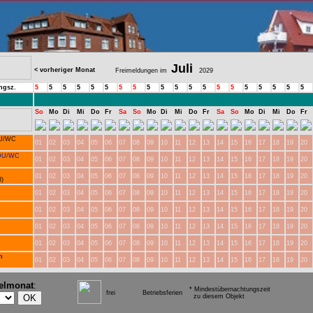
Juli
< vorheriger Monat
Freimeldungen im
2029
ngsz.
5
5
5
5
5
5
5
5
5
5
5
5
5
5
5
5
5
5
5
5
So
Mo
Di
Mi
Do
Fr
Sa
So
Mo
Di
Mi
Do
Fr
Sa
So
Mo
Di
Mi
Do
Fr
U/WC
01
02
03
04
05
06
07
08
09
10
11
12
13
14
15
16
17
18
19
20
DU/WC
01
02
03
04
05
06
07
08
09
10
11
12
13
14
15
16
17
18
19
20
01
02
03
04
05
06
07
08
09
10
11
12
13
14
15
16
17
18
19
20
3)
01
02
03
04
05
06
07
08
09
10
11
12
13
14
15
16
17
18
19
20
01
02
03
04
05
06
07
08
09
10
11
12
13
14
15
16
17
18
19
20
.
01
02
03
04
05
06
07
08
09
10
11
12
13
14
15
16
17
18
19
20
.
o
01
02
03
04
05
06
07
08
09
10
11
12
13
14
15
16
17
18
19
20
.
n
01
02
03
04
05
06
07
08
09
10
11
12
13
14
15
16
17
18
19
20
.
elmonat
:
* Mindestübernachtungszeit
frei
Betriebsferien
zu diesem Objekt