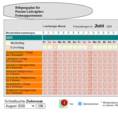
Belegungsplan für
Pension Ludwigslust
Ferienappartements
Juni
< vorheriger Monat
Freimeldungen im
2029
Mindestübernachtungsz.
7
7
7
7
7
7
7
7
7
7
7
7
7
7
7
2029
Fr
Sa
So
Mo
Di
Mi
Do
Fr
Sa
So
Mo
Di
Mi
Do
Fr
Austernfischer
1.Etage
01
02
03
04
05
06
07
08
09
10
11
12
13
14
15
bis 2 Personen*
Lachmöve
1.Etage
01
02
03
04
05
06
07
08
09
10
11
12
13
14
15
bis 2 Personen
Sanddorn
Dachgeschoss
01
02
03
04
05
06
07
08
09
10
11
12
13
14
15
bis 4 Personen
Seehund
Halbgeschoss
01
02
03
04
05
06
07
08
09
10
11
12
13
14
15
für 1 Person
Knurrhahn
Halbgeschoss
01
02
03
04
05
06
07
08
09
10
11
12
13
14
15
für 1 Person
Strandläufer
1.Etage
01
02
03
04
05
06
07
08
09
10
11
12
13
14
15
bis 2 Personen
Wattflieder
Dachgeschoss
01
02
03
04
05
06
07
08
09
10
11
12
13
14
15
bis 2 Personen
Schnellsuche
Zielmonat
:
* Mindestübern
frei
Betriebsferien
zu diesem Obj