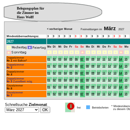
Belegungsplan für
die Zimmer im
Haus Wolff
März
< vorheriger Monat
Freimeldungen im
2027
Mindestübernachtungsz.
3
3
3
3
3
3
3
3
3
3
3
3
3
3
3
2027
Mo
Di
Mi
Do
Fr
Sa
So
Mo
Di
Mi
Do
Fr
Sa
So
Mo
Doppelzimmer
01
02
03
04
05
06
07
08
09
10
11
12
13
14
15
Nr.1
mit Balkon*
Doppelzimmer
01
02
03
04
05
06
07
08
09
10
11
12
13
14
15
Nr.2
Doppelzimmer
01
02
03
04
05
06
07
08
09
10
11
12
13
14
15
Nr.4
Doppelzimmer
01
02
03
04
05
06
07
08
09
10
11
12
13
14
15
Nr.5
Zustellbett mög.
Einzelzimmer
01
02
03
04
05
06
07
08
09
10
11
12
13
14
15
Nr.6
Einzelzimmer
01
02
03
04
05
06
07
08
09
10
11
12
13
14
15
Nr.7
Schnellsuche
Zielmonat
:
* Mindestübern
frei
Betriebsferien
zu diesem Obj