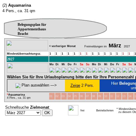
(2)
Aquamarina
4 Pers., ca. 31 qm
Belegungsplan für
Appartementhaus
Bracht
März
< vorheriger Monat
Freimeldungen im
2027
Mindestübernachtungsz.
1
1
1
1
1
1
1
1
1
1
1
1
1
1
1
2027
Mo
Di
Mi
Do
Fr
Sa
So
Mo
Di
Mi
Do
Fr
Sa
So
Wählen Sie für Ihre Urlaubsplanung bitte den für Ihre Personenzah
Hier
Belegun
Plan auswählen ―>
Zeige
2 Pers.
un
*
Aquamarina
01
02
03
04
05
06
07
08
09
10
11
12
13
14
1
4 Pers., ca. 31 qm
Schnellsuche
Zielmonat
:
* Mindestübern
frei
Betriebsferien
zu diesem Obj