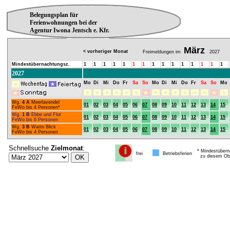
Belegungsplan für
Ferienwohnungen bei der
Agentur Iwona Jentsch e. Kfr.
März
< vorheriger Monat
Freimeldungen im
2027
Mindestübernachtungsz.
1
1
1
1
1
1
1
1
1
1
1
1
1
1
1
2027
Mo
Di
Mi
Do
Fr
Sa
So
Mo
Di
Mi
Do
Fr
Sa
So
Mo
Wg.
4 A
Meerlavendel
01
02
03
04
05
06
07
08
09
10
11
12
13
14
15
FeWo bis 4 Personen*
Wg.
1 B
Ebbe und Flut
01
02
03
04
05
06
07
08
09
10
11
12
13
14
15
FeWo bis 6 Personen
Wg.
3 B
Wattn Blick
01
02
03
04
05
06
07
08
09
10
11
12
13
14
15
FeWo bis 4 Personen
Schnellsuche
Zielmonat
:
* Mindestübern
frei
Betriebsferien
zu diesem Obj