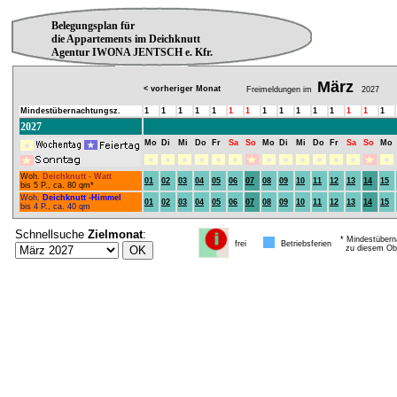
Belegungsplan für
die Appartements im Deichknutt
Agentur IWONA JENTSCH e. Kfr.
März
< vorheriger Monat
Freimeldungen im
2027
Mindestübernachtungsz.
1
1
1
1
1
1
1
1
1
1
1
1
1
1
1
2027
Mo
Di
Mi
Do
Fr
Sa
So
Mo
Di
Mi
Do
Fr
Sa
So
Mo
Woh.
Deichknutt - Watt
01
02
03
04
05
06
07
08
09
10
11
12
13
14
15
bis 5 P., ca. 80 qm*
Woh.
Deichknutt -Himmel
01
02
03
04
05
06
07
08
09
10
11
12
13
14
15
bis 4 P., ca. 40 qm
Schnellsuche
Zielmonat
:
* Mindestübern
frei
Betriebsferien
zu diesem Obj