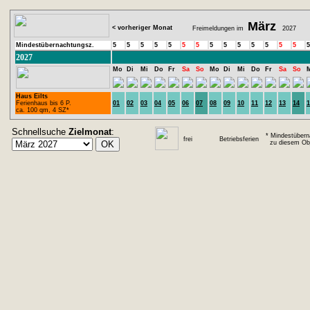
März
< vorheriger Monat
Freimeldungen im
2027
Mindestübernachtungsz.
5
5
5
5
5
5
5
5
5
5
5
5
5
5
5
2027
Mo
Di
Mi
Do
Fr
Sa
So
Mo
Di
Mi
Do
Fr
Sa
So
Haus Eilts
Ferienhaus bis 6 P.
01
02
03
04
05
06
07
08
09
10
11
12
13
14
1
ca. 100 qm, 4 SZ*
Schnellsuche
Zielmonat
:
* Mindestübern
frei
Betriebsferien
zu diesem Obj