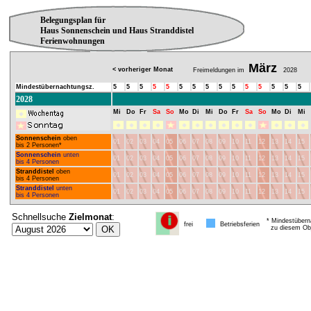
Belegungsplan für
Haus Sonnenschein und Haus Stranddistel
Ferienwohnungen
März
< vorheriger Monat
Freimeldungen im
2028
Mindestübernachtungsz.
5
5
5
5
5
5
5
5
5
5
5
5
5
5
5
2028
Mi
Do
Fr
Sa
So
Mo
Di
Mi
Do
Fr
Sa
So
Mo
Di
Mi
Sonnenschein
oben
01
02
03
04
05
06
07
08
09
10
11
12
13
14
15
bis 2 Personen*
Sonnenschein
unten
01
02
03
04
05
06
07
08
09
10
11
12
13
14
15
bis 4 Personen
Stranddistel
oben
01
02
03
04
05
06
07
08
09
10
11
12
13
14
15
bis 4 Personen
Stranddistel
unten
01
02
03
04
05
06
07
08
09
10
11
12
13
14
15
bis 4 Personen
Schnellsuche
Zielmonat
:
* Mindestübern
frei
Betriebsferien
zu diesem Obj