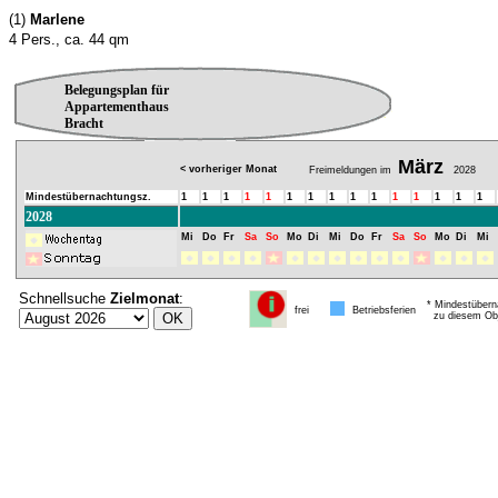
(1)
Marlene
4 Pers., ca. 44 qm
Belegungsplan für
Appartementhaus
Bracht
März
< vorheriger Monat
Freimeldungen im
2028
Mindestübernachtungsz.
1
1
1
1
1
1
1
1
1
1
1
1
1
1
1
2028
Mi
Do
Fr
Sa
So
Mo
Di
Mi
Do
Fr
Sa
So
Mo
Di
Mi
Schnellsuche
Zielmonat
:
* Mindestübern
frei
Betriebsferien
zu diesem Obj