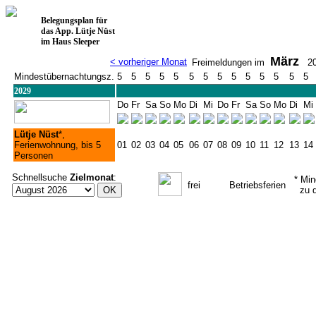
Belegungsplan für
das App. Lütje Nüst
im Haus Sleeper
März
< vorheriger Monat
Freimeldungen im
20
Mindestübernachtungsz.
5
5
5
5
5
5
5
5
5
5
5
5
5
5
2029
Do
Fr
Sa
So
Mo
Di
Mi
Do
Fr
Sa
So
Mo
Di
Mi
Lütje Nüst
*,
Ferienwohnung, bis 5
01
02
03
04
05
06
07
08
09
10
11
12
13
14
Personen
Schnellsuche
Zielmonat
:
* Mind
frei
Betriebsferien
zu di