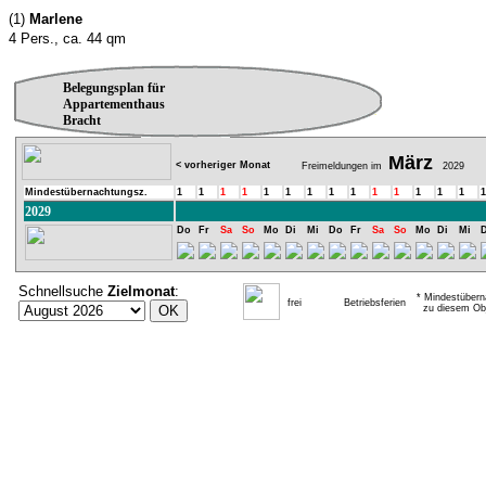
(1)
Marlene
4 Pers., ca. 44 qm
Belegungsplan für
Appartementhaus
Bracht
März
< vorheriger Monat
Freimeldungen im
2029
Mindestübernachtungsz.
1
1
1
1
1
1
1
1
1
1
1
1
1
1
1
2029
Do
Fr
Sa
So
Mo
Di
Mi
Do
Fr
Sa
So
Mo
Di
Mi
Schnellsuche
Zielmonat
:
* Mindestübern
frei
Betriebsferien
zu diesem Obj