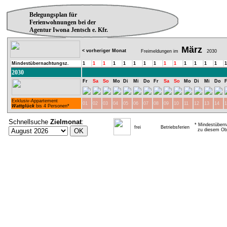
Belegungsplan für
Ferienwohnungen bei der
Agentur Iwona Jentsch e. Kfr.
März
< vorheriger Monat
Freimeldungen im
2030
Mindestübernachtungsz.
1
1
1
1
1
1
1
1
1
1
1
1
1
1
1
2030
Fr
Sa
So
Mo
Di
Mi
Do
Fr
Sa
So
Mo
Di
Mi
Do
F
Exklusiv-Appartement
01
02
03
04
05
06
07
08
09
10
11
12
13
14
1
Wattglück
bis 4 Personen*
Schnellsuche
Zielmonat
:
* Mindestübern
frei
Betriebsferien
zu diesem Obj