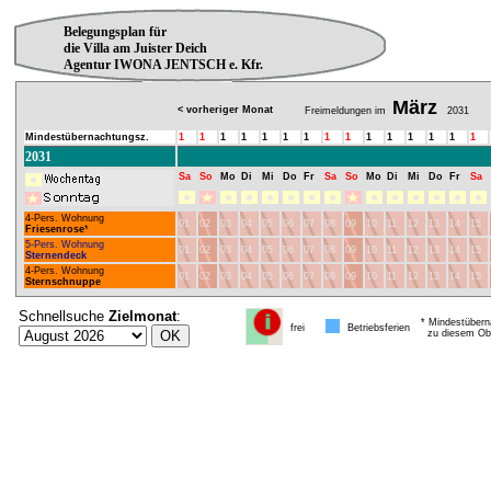
Belegungsplan für
die Villa am Juister Deich
Agentur IWONA JENTSCH e. Kfr.
März
< vorheriger Monat
Freimeldungen im
2031
Mindestübernachtungsz.
1
1
1
1
1
1
1
1
1
1
1
1
1
1
1
2031
Sa
So
Mo
Di
Mi
Do
Fr
Sa
So
Mo
Di
Mi
Do
Fr
Sa
4-Pers. Wohnung
01
02
03
04
05
06
07
08
09
10
11
12
13
14
15
Friesenrose
*
5-Pers. Wohnung
01
02
03
04
05
06
07
08
09
10
11
12
13
14
15
Sternendeck
4-Pers. Wohnung
01
02
03
04
05
06
07
08
09
10
11
12
13
14
15
Sternschnuppe
Schnellsuche
Zielmonat
:
* Mindestübern
frei
Betriebsferien
zu diesem Obj