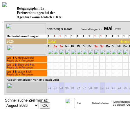
Belegungsplan für
Ferienwohnungen bei der
Agentur Iwona Jentsch e. Kfr.
Mai
< vorheriger Monat
Freimeldungen im
2026
Mindestübernachtungsz.
1
1
1
1
1
1
1
1
1
1
1
1
1
1
2026
1.Mai
Himmel
Fr
Sa
So
Mo
Di
Mi
Do
Fr
Sa
So
Mo
Di
Mi
Do
Wg.
4 A
Meerlavendel
01
02
03
04
05
06
07
08
09
10
11
12
13
14
FeWo bis 4 Personen*
Wg.
1 B
Ebbe und Flut
01
02
03
04
05
06
07
08
09
10
11
12
13
14
FeWo bis 6 Personen
Wg.
3 B
Wattn Blick
01
02
03
04
05
06
07
08
09
10
11
12
13
14
FeWo bis 4 Personen
Reiseinformationen von und nach Juist
01
02
03
04
05
06
07
08
09
10
11
12
13
14
Schnellsuche
Zielmonat
:
* Mindestübern
frei
Betriebsferien
zu diesem Obj