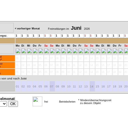
Juni
< vorheriger Monat
Freimeldungen im
2026
ungsz.
1
1
1
1
1
1
1
1
1
1
1
1
1
1
1
1
1
1
1
1
Mo
Di
Mi
Do
Fr
Sa
So
Mo
Di
Mi
Do
Fr
Sa
So
Mo
Di
Mi
Do
Fr
Sa
el
01
02
03
04
05
06
07
08
09
10
11
12
13
14
15
16
17
18
19
20
n*
lut
01
02
03
04
05
06
07
08
09
10
11
12
13
14
15
16
17
18
19
20
n
01
02
03
04
05
06
07
08
09
10
11
12
13
14
15
16
17
18
19
20
n
n von und nach Juist
01
02
03
04
05
06
07
08
09
10
11
12
13
14
15
16
17
18
19
20
ielmonat
:
* Mindestübernachtungszeit
frei
Betriebsferien
zu diesem Objekt