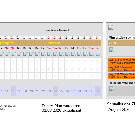
nächster Monat >
1
1
1
1
1
1
1
1
1
1
1
1
1
1
1
1
1
Mindestübernacht
2026
f.
Pfingsten
Pfingsten
Fr
Sa
So
Mo
Di
Mi
Do
Fr
Sa
So
Mo
Di
Mi
Do
Fr
Sa
So
Wg.
4 A
Meerlavend
15
16
17
18
19
20
21
22
23
24
25
26
27
28
29
30
31
FeWo bis 4 Persone
Wg.
1 B
Ebbe und F
15
16
17
18
19
20
21
22
23
24
25
26
27
28
29
30
31
FeWo bis 6 Persone
Wg.
3 B
Wattn Blick
15
16
17
18
19
20
21
22
23
24
25
26
27
28
29
30
31
FeWo bis 4 Persone
Reiseinformatione
15
16
17
18
19
20
21
22
23
24
25
26
27
28
29
30
31
Schnellsuche
Z
Dieser Plan wurde am
achtungszeit
ekt
01.08.2026 aktualisiert.