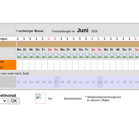
Juni
< vorheriger Monat
Freimeldungen im
2026
ungsz.
1
1
1
1
1
1
1
1
1
1
1
1
1
1
1
1
1
1
1
1
Mo
Di
Mi
Do
Fr
Sa
So
Mo
Di
Mi
Do
Fr
Sa
So
Mo
Di
Mi
Do
Fr
Sa
ist
01
02
03
04
05
06
07
08
09
10
11
12
13
14
15
16
17
18
19
20
 P.*
n von und nach Juist
01
02
03
04
05
06
07
08
09
10
11
12
13
14
15
16
17
18
19
20
ielmonat
:
* Mindestübernachtungszeit
frei
Betriebsferien
zu diesem Objekt