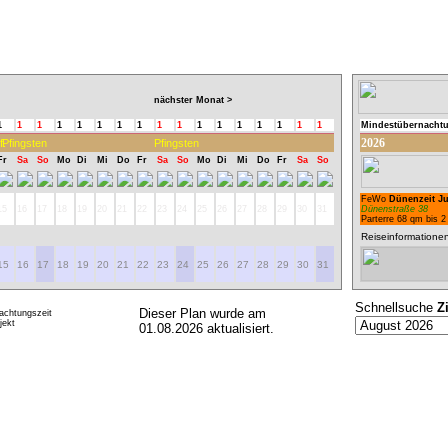
nächster Monat >
1
1
1
1
1
1
1
1
1
1
1
1
1
1
1
1
1
Mindestübernacht
2026
f.
Pfingsten
Pfingsten
Fr
Sa
So
Mo
Di
Mi
Do
Fr
Sa
So
Mo
Di
Mi
Do
Fr
Sa
So
FeWo
Dünenzeit Ju
15
16
17
18
19
20
21
22
23
24
25
26
27
28
29
30
31
Dünenstraße 38
Parterre 68 qm bis 2
Reiseinformatione
15
16
17
18
19
20
21
22
23
24
25
26
27
28
29
30
31
Schnellsuche
Z
Dieser Plan wurde am
achtungszeit
ekt
01.08.2026 aktualisiert.