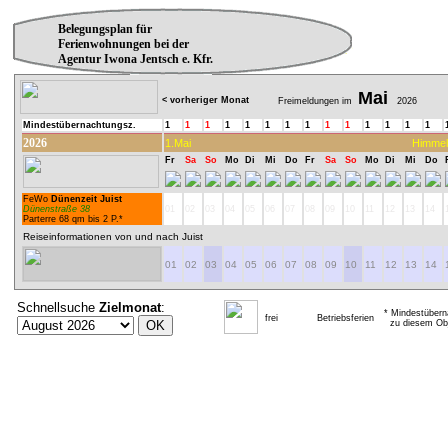
Belegungsplan für
Ferienwohnungen bei der
Agentur Iwona Jentsch e. Kfr.
Mai
< vorheriger Monat
Freimeldungen im
2026
Mindestübernachtungsz.
1
1
1
1
1
1
1
1
1
1
1
1
1
1
2026
1.Mai
Himmel
Fr
Sa
So
Mo
Di
Mi
Do
Fr
Sa
So
Mo
Di
Mi
Do
FeWo
Dünenzeit Juist
Dünenstraße 38
01
02
03
04
05
06
07
08
09
10
11
12
13
14
Parterre 68 qm bis 2 P.*
Reiseinformationen von und nach Juist
01
02
03
04
05
06
07
08
09
10
11
12
13
14
Schnellsuche
Zielmonat
:
* Mindestübern
frei
Betriebsferien
zu diesem Obj