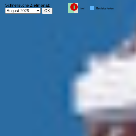
Schnellsuche
Zielmonat
:
frei
Betriebsferien