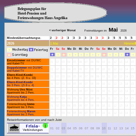
Belegungsplan für
Hotel-Pension und
Ferienwohungen Haus Angelika
Mai
< vorheriger Monat
Freimeldungen im
2026
Mindestübernachtungsz.
2
2
2
3
3
3
3
3
3
3
3
5
5
5
5
2026
1.Mai
Himmelf
Fr
Sa
So
Mo
Di
Mi
Do
Fr
Sa
So
Mo
Di
Mi
Do
Fr
Einzelzimmer
mit DU/WC
01
02
03
04
05
06
07
08
09
10
11
12
13
14
15
und Kabel-TV
Doppelzimmer
mit DU/WC
01
02
03
04
05
06
07
08
09
10
11
12
13
14
15
und Kabel-TV
Eltern-Kind-Kombi
01
02
03
04
05
06
07
08
09
10
11
12
13
14
15
bis 4 Pers. (Z. 6 u. 33)
Eltern-Kind-Kombi
01
02
03
04
05
06
07
08
09
10
11
12
13
14
15
bis 3 Pers. (Zi 8 u. 4)
Wohnung
Uns Nüst
01
02
03
04
05
06
07
08
09
10
11
12
13
14
15
Apartment bis 2 Pers.
Wohnung
Katja
01
02
03
04
05
06
07
08
09
10
11
12
13
14
15
Apartment bis 4 Pers.
Ferienwohnung
Immo
01
02
03
04
05
06
07
08
09
10
11
12
13
14
15
Apartment bis 3 Pers.
Ferienwohnung
Maren
01
02
03
04
05
06
07
08
09
10
11
12
13
14
15
Apartment bis 2 Pers.
Reiseinformationen von und nach Juist
01
02
03
04
05
06
07
08
09
10
11
12
13
14
15